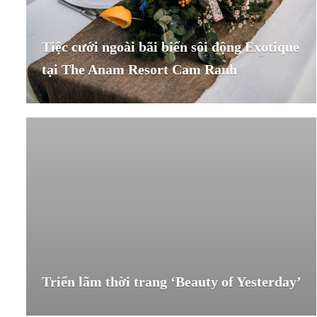
Tiệc cưới ngoài bãi biển sôi động Exotique
tại The Anam Resort Cam Ranh
Triển lãm thời trang ‘Beauty of Yesterday’