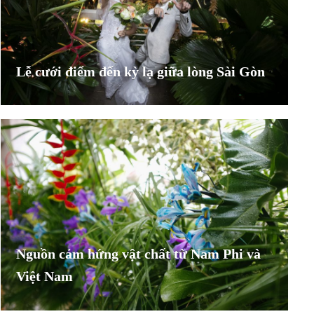
Lễ cưới điểm đến kỳ lạ giữa lòng Sài Gòn
Nguồn cảm hứng vật chất từ Nam Phi và
Việt Nam