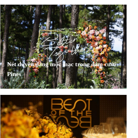
Nét duyên dáng mộc mạc trong đám cưới
Pines