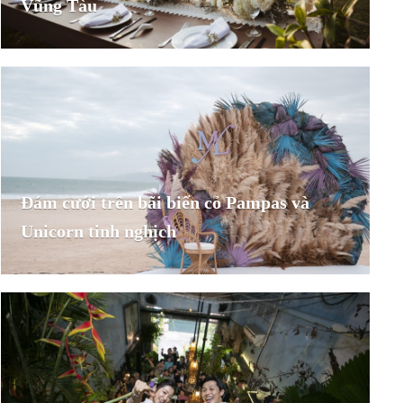
Vũng Tàu
Đám cưới trên bãi biển cỏ Pampas và
Unicorn tinh nghịch