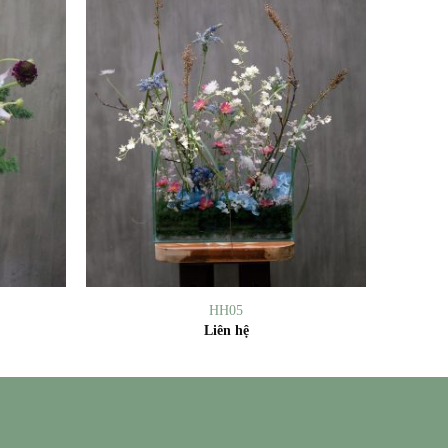
+
HH05
Liên hệ