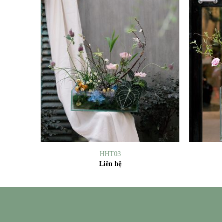
+
+
HHT03
Liên hệ