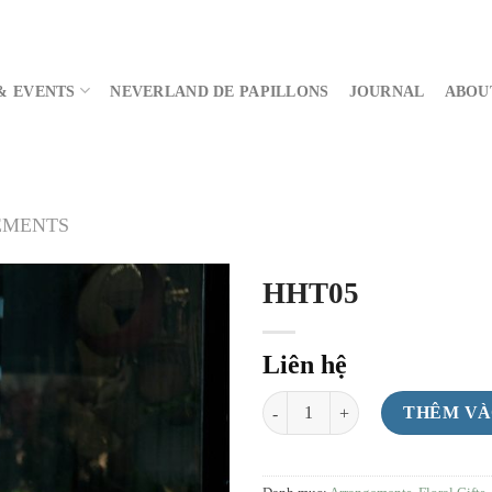
& EVENTS
NEVERLAND DE PAPILLONS
JOURNAL
ABOU
EMENTS
HHT05
Liên hệ
HHT05 số lượng
THÊM VÀ