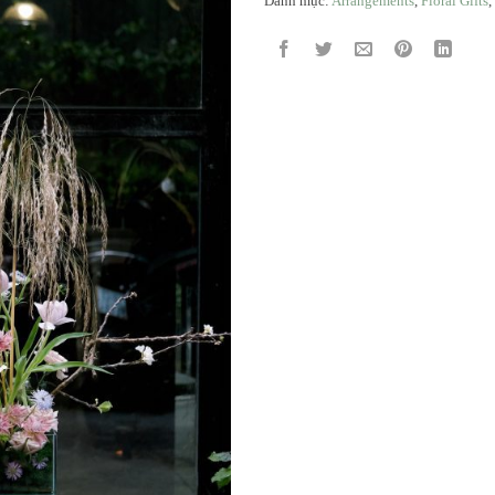
Danh mục:
Arrangements
,
Floral Gifts
,