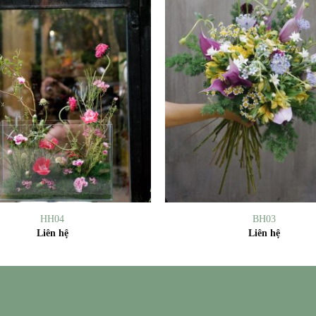
+
HH04
BH03
Liên hệ
Liên hệ