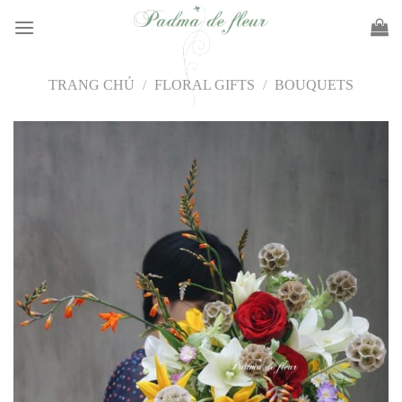
Skip
to
content
TRANG CHỦ
/
FLORAL GIFTS
/
BOUQUETS