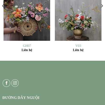
GH07
V03
Liên hệ
Liên hệ
ĐƯỜNG DÂY NGUỘI