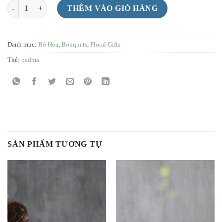
BH09 số lượng
THÊM VÀO GIỎ HÀNG
Danh mục:
Bó Hoa
,
Bouquets
,
Floral Gifts
Thẻ:
padma
SẢN PHẨM TƯƠNG TỰ